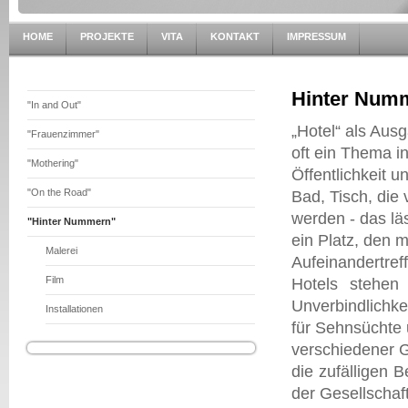
HOME
PROJEKTE
VITA
KONTAKT
IMPRESSUM
Hinter Num
"In and Out"
„Hotel“ als Aus
"Frauenzimmer"
oft ein Thema in
"Mothering"
Öffentlichkeit u
"On the Road"
Bad, Tisch, di
werden - das lä
"Hinter Nummern"
ein Platz, den 
Malerei
Aufeinandertref
Film
Hotels stehen
Unverbindlichke
Installationen
für Sehnsüchte 
verschiedener G
die zufälligen 
der Gesellschaft